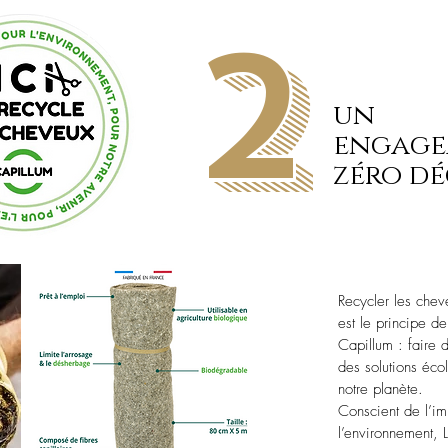
2
un
engag
zéro d
Recycler les chev
est le principe de
Capillum : faire 
des solutions éco
notre planète.
Conscient de l’im
l’environnement, 