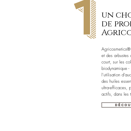
1
un ch
de pro
Agric
Agricosmetics® s
et des arbustes 
court, sur les c
biodynamique - 
l’utilisation d’
des huiles essent
ultra-efficaces, 
actifs, dans le
Décou