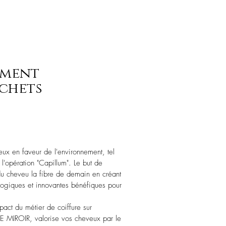
ement
échets
eux en faveur de l'environnement, tel
 l'opération "Capillum". Le but de
du cheveu la fibre de demain en créant
logiques et innovantes bénéfiques pour
pact du métier de coiffure sur
LE MIROIR, valorise vos cheveux par le