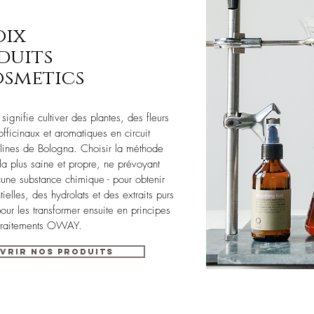
oix
duits
osmetics
ignifie cultiver des plantes, des fleurs
officinaux et aromatiques en circuit
ollines de Bologna. Choisir la méthode
la plus saine et propre, ne prévoyant
aucune substance chimique - pour obtenir
ielles, des hydrolats et des extraits purs
pour les transformer ensuite en principes
s traitements OWAY.
vrir nos produits