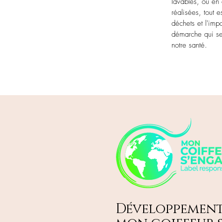
lavables, ou en
réalisées, tout e
déchets et l'imp
démarche qui se
notre santé.
Développement