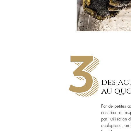
3
des ac
au quo
Par de petites a
contribue au re
par l'utilisation
écologique, en fa