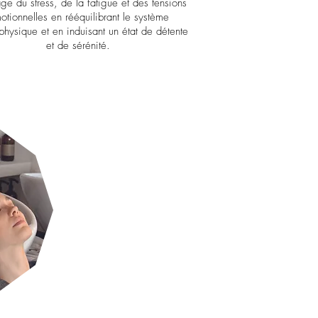
age du stress, de la fatigue et des tensions
otionnelles en rééquilibrant le système
hysique et en induisant un état de détente
et de sérénité.