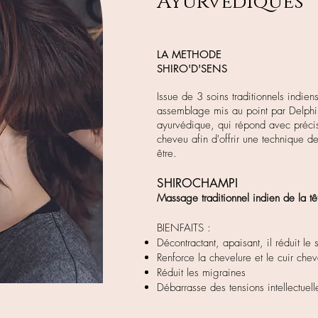
Ayurvédiques
LA METHODE
SHIRO'D'SENS
Issue de 3 soins traditionnels indien
assemblage mis au point par Delphine
ayurvédique, qui répond avec préci
cheveu afin d'offrir une technique de
être.
SHIROCHAMPI
Massage traditionnel indien de la tê
BIENFAITS :
Décontractant, apaisant, il réduit le s
Renforce la chevelure et le cuir chev
Réduit les migraines
Débarrasse des tensions intellectuel