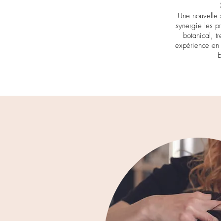
Une nouvelle s
synergie les p
botanical, t
expérience en
b