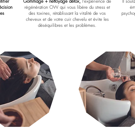
ifier
Gommage + nettoyage détox,
l’expérience de
Il soul
écision
régénération OW qui vous libère du stress et
ém
les
des toxines, rétablissant la vitalité de vos
psychop
cheveux et de votre cuir chevelu et évite les
déséquilibres et les problèmes.